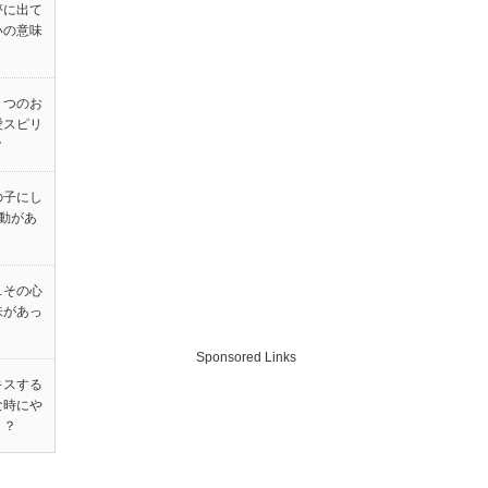
夢に出て
いの意味
３つのお
愛スピリ
ク
の子にし
動があ
…その心
味があっ
Sponsored Links
キスする
な時にや
！？