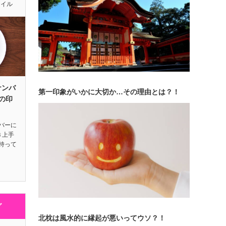
タイル
ナンバ
第一印象がいかに大切か…その理由とは？！
の印
バーに
き上手
持って
グ
北枕は風水的に縁起が悪いってウソ？！