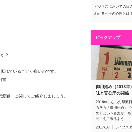
ビジネスにおいての目
わかる相手の心理とは
ピックアップ
すか？…
に現れていることが多いのです。
明書…
御用始め（2018年
味と官公庁の関係
恋愛観」に関してご紹介しましょう。
2018年になった早数
ろそろ「御用始め」（
め）という言葉が、ち
聞こえて来るよう…
2017/1/7
ライフス