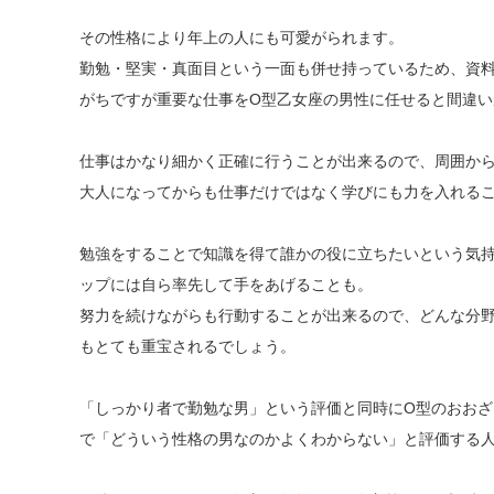
その性格により年上の人にも可愛がられます。
勤勉・堅実・真面目という一面も併せ持っているため、資
がちですが重要な仕事をO型乙女座の男性に任せると間違い
仕事はかなり細かく正確に行うことが出来るので、周囲か
大人になってからも仕事だけではなく学びにも力を入れる
勉強をすることで知識を得て誰かの役に立ちたいという気
ップには自ら率先して手をあげることも。
努力を続けながらも行動することが出来るので、どんな分
もとても重宝されるでしょう。
「しっかり者で勤勉な男」という評価と同時にO型のおお
で「どういう性格の男なのかよくわからない」と評価する