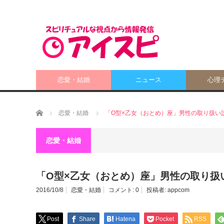
恋愛・結婚
ニュース
心理
ホーム
恋愛・結婚
「O型×乙女（おとめ）座」男性の取り扱い
恋愛・結婚
「O型×乙女（おとめ）座」男性の取り扱
2016/10/8
恋愛・結婚
コメント:
0
投稿者:
appcom
Post
Share
Hatena
Pocket
RSS