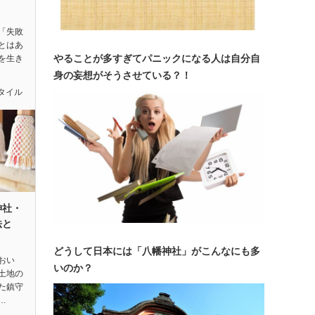
「失敗
とはあ
やることが多すぎてパニックになる人は自分自
を生き
身の妄想がそうさせている？！
タイル
神社・
法と
どうして日本には「八幡神社」がこんなにも多
おい
いのか？
土地の
た鎮守
…