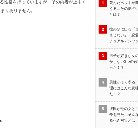
する性格を持っていますが、その両者が上手く
死んだペットが
くる…その夢占
あまりありません。
とは？
彼の夢に出る「
まじない」…恋
チュアルマジッ
男子が好きな女
かしない3つの言
った！？
男性がよく喋る
理にはこんな意
た！？
彼氏が他の女と
夢を見た…そん
s
るべき対策とは