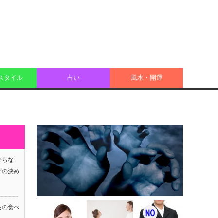
スタイル
占い
風水・開運
からな
グの決め
あの食べ