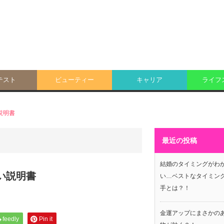
テスト
ビューティー
キャリア
ライフ
説明書
最近の投稿
結婚のタイミングがわ
い説明書
い…ベストなタイミン
手とは？！
金運アップにまさかの
feedly
Pin it