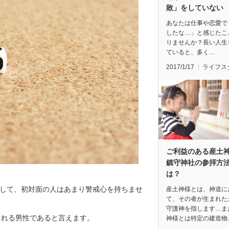
敗」をしていない
あなたは仕事や恋愛で
したな…」と感じたこ
りませんか？長い人生
ていると、多く…
2017/1/17
ライフス
ご利益のある産土
鎮守神社の参拝方
は？
対して、初対面の人はあまり警戒心を持ちませ
産土神様とは、神道に
て、その者が生まれた
守護神を指します…ま
される男性であると言えます。
神様とは特定の建造物