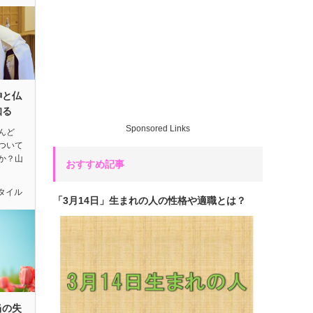
神と仏
知る
Sponsored Links
んど
ついて
か？山
おすすめ記事
タイル
「3月14日」生まれの人の性格や適職とは？
当の失