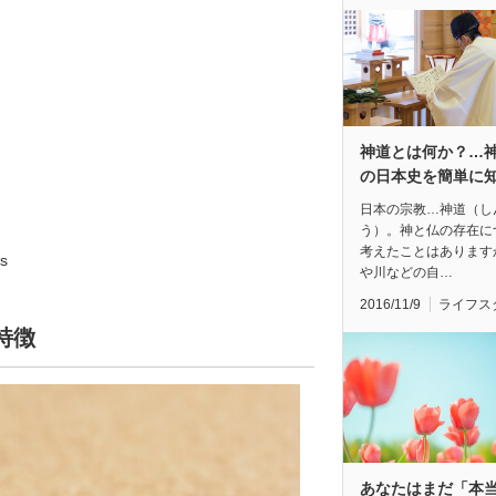
神道とは何か？…
の日本史を簡単に
日本の宗教…神道（し
う）。神と仏の存在に
考えたことはあります
s
や川などの自…
2016/11/9
ライフス
特徴
あなたはまだ「本