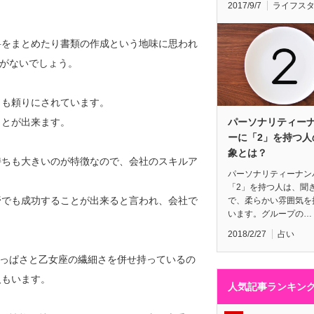
2017/9/7
ライフス
料をまとめたり書類の作成という地味に思われ
がないでしょう。
らも頼りにされています。
パーソナリティー
ことが出来ます。
ーに「2」を持つ人
象とは？
持ちも大きいのが特徴なので、会社のスキルア
パーソナリティーナン
「2」を持つ人は、聞
野でも成功することが出来ると言われ、会社で
で、柔らかい雰囲気を
います。グループの…
2018/2/27
占い
ざっぱさと乙女座の繊細さを併せ持っているの
人もいます。
人気記事ランキン