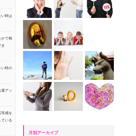
ない時は
たかで相
でき
さい時の
金運アッ
！
劣等感を
している
月別アーカイブ