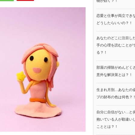
物が効く？！
恋愛と仕事が両立でき
どうしたらいいの？！
あなたのどこに注目し
手の心理を読むことが
る？！
部屋の掃除がめんどく
意外な解決策とは？！
生まれ月別…あなたの
プの財布の色は何色？
自分に自信がない…と
抱いている人が勘違い
こととは？！