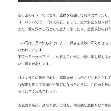
産出国のインドでは古来、豊穣を祈願して農具につけたり
ヨーロッパでは、「旅人の石」として、旅の安全を願うお
また、愛を深める石として恋人に贈ったり、恋愛成就のお
この石は、月の満ち欠けによって輝きを微妙に変化させる
いわれています。
下弦の月の光の下で、この石を口に含んで願い事を唱える
いい伝えがあります。
月は女性性の象徴であり、感情を司（つかさど）るとされ
心配事を抱えて情緒が不安定になったときに、この石を身
分にしてくれるでしょう。
直感力を高め、感性を豊かに育み、内面的な成長を促す作