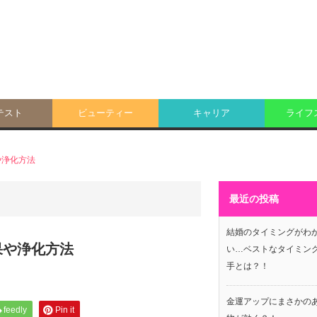
テスト
ビューティー
キャリア
ライフ
や浄化方法
最近の投稿
結婚のタイミングがわ
果や浄化方法
い…ベストなタイミン
手とは？！
金運アップにまさかの
feedly
Pin it