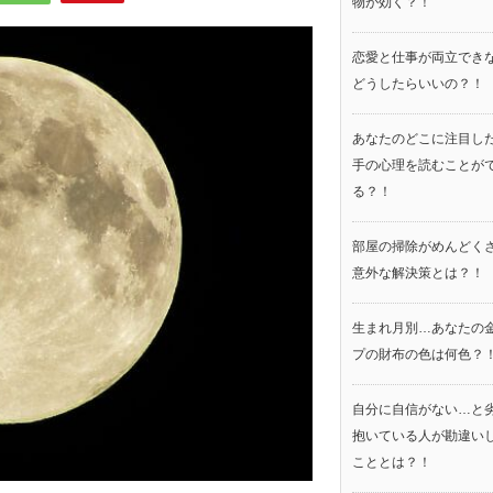
物が効く？！
恋愛と仕事が両立でき
どうしたらいいの？！
あなたのどこに注目し
手の心理を読むことが
る？！
部屋の掃除がめんどく
意外な解決策とは？！
生まれ月別…あなたの
プの財布の色は何色？
自分に自信がない…と
抱いている人が勘違い
こととは？！