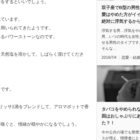
輪をするといいでしょう。
双子座でB型の男性
愛はやめた方がイ
れています。
絶対に浮気するか
も用いられてきたようです。
浮気する男…浮気をや
あるパワーストーンなのです。
男…いつの時代も女性
せる男性のタイプです
そんな…
う天然塩を溶かして、しばらく浸けてくださ
2016/7/4
恋愛・結
うです。
リッサ1滴をブレンドして、アロマポットで香
タバコをやめられ
因はおしゃぶりに
た？！
を嗅ぐと、情緒が穏やかになるでしょう。
今や公共の場でも禁煙
スが増え、喫煙者にと