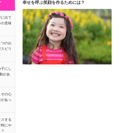
幸せを呼ぶ笑顔を作るためには？
グ
夢に出て
いの意味
３つのお
愛スピリ
ク
の子にし
動があ
…その心
味があっ
キスする
な時にや
！？