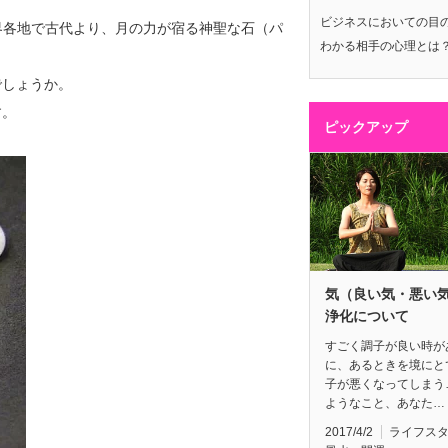
ビジネスにおいての目
世界各地で古代より、月の力が宿る神聖な石（パ
わかる相手の心理とは
でしょうか。
す。
ピックアップ
気（良い気・悪い
浄化について
すごく調子が良い時が
に、あるときを境にと
子が悪くなってしまう
ようなこと、あなた…
2017/4/2
ライフス