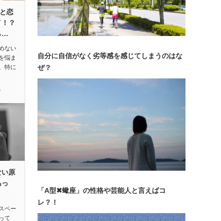
と恋
イ！？
ら…
めない
自分に自信がなく劣等感を感じてしまうのはな
を悩ま
。特に
ぜ？
婚
ない原
あっ
「A型✖蠍座」の性格や芸能人と言えばコ
レ？！
スペー
って