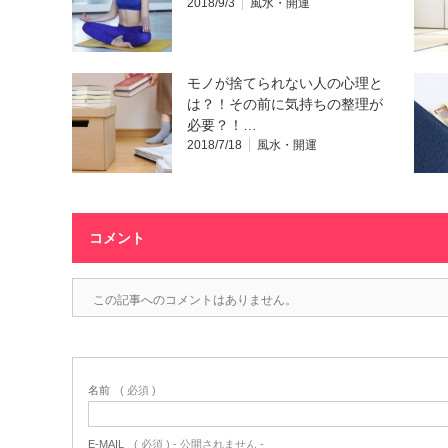
2018/9/3
風水・開運
モノが捨てられない人の心理と
は？！その前に気持ちの整理が
必要？！…
2018/7/18
風水・開運
コメント
この記事へのコメントはありません。
名前
( 必須 )
E-MAIL
( 必須 ) - 公開されません -