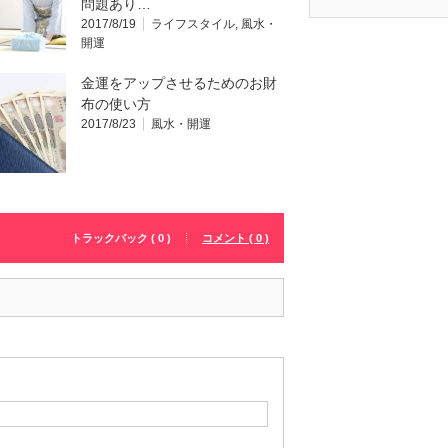
問題あり…
2017/8/19
ライフスタイル
,
風水・
開運
金運をアップさせるためのお財
布の使い方
2017/8/23
風水・開運
トラックバック ( 0 )
コメント ( 0 )