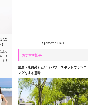
はどこ
Sponsored Links
か？
もあり
おすすめ記事
ると明
ります
皇居（東御苑）というパワースポットでランニ
婚
ングをする意味