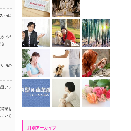
ない時は
たかで相
でき
さい時の
金運アッ
！
劣等感を
している
月別アーカイブ