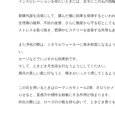
インスピレーションを得たいときには、左手にこの石の指
新陳代謝を活発にして、膿んだ傷に効果を発揮するといわ
生理痛の緩和、不妊の改善、さらに難産から守る石として
ストレスを取り除き、肥満やヒステリーを改善する作用も
また浄化の際は、ミネラルウォーターに海水程度になるよ
い。
セージなどでいぶすのも効果的です。
そして、ときどき月光浴を行なうようにしてください。
満月の美しい夜に行なうと、輝きがいっそう増してくるよ
この石を用いるときはローマンカモミール2滴、ネロリかメ
らせると、直感力や感性を鋭敏にする作用が強まります。
外出の際には、ローズの小瓶を持ち歩いて、ときどき香り