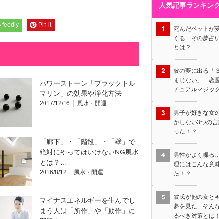
人気記事ランキン
feedly
Pin it
死んだペットが
くる…その夢占
とは？
彼の夢に出る「
まじない」…恋
パワーストーン「ブラックトル
チュアルマジッ
マリン」の効果や浄化方法
2017/12/16
風水・開運
男子が好きな女
かしない3つの言
った！？
「廊下」・「階段」・「壁」で
絶対にやってはいけないNG風水
男性がよく喋る
とは？…
理にはこんな意
2016/8/12
風水・開運
た！？
彼氏が他の女と
マイナスエネルギーを生んでし
夢を見た…そん
まう人は「所作」や「動作」に
るべき対策とは