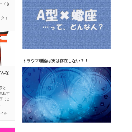
ってき
スタイ
トラウマ理論は実は存在しない？！
どんな
宗と
包括す
庁（じ
…
タイル