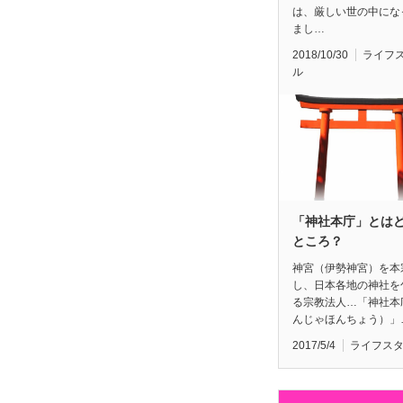
は、厳しい世の中にな
まし…
2018/10/30
ライフ
ル
「神社本庁」とは
ところ？
神宮（伊勢神宮）を本
し、日本各地の神社を
る宗教法人…「神社本
んじゃほんちょう）」
2017/5/4
ライフス