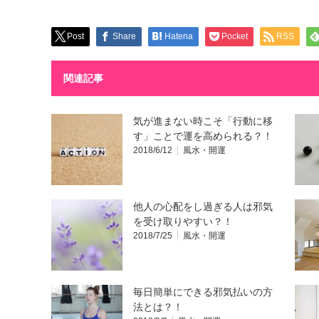
Post
Share
Hatena
Pocket
RSS
関連記事
気が進まない時こそ「行動に移
す」ことで運を高められる？！
2018/6/12
風水・開運
他人の心配をし過ぎる人は邪気
を受け取りやすい？！
2018/7/25
風水・開運
毎日簡単にできる邪気払いの方
法とは？！