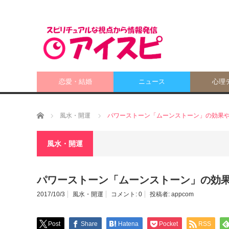
恋愛・結婚
ニュース
心理
ホーム
風水・開運
パワーストーン「ムーンストーン」の効果
風水・開運
パワーストーン「ムーンストーン」の効
2017/10/3
風水・開運
コメント:
0
投稿者:
appcom
Post
Share
Hatena
Pocket
RSS