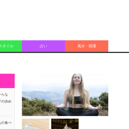
スタイル
占い
風水・開運
からな
グの決め
あの食べ