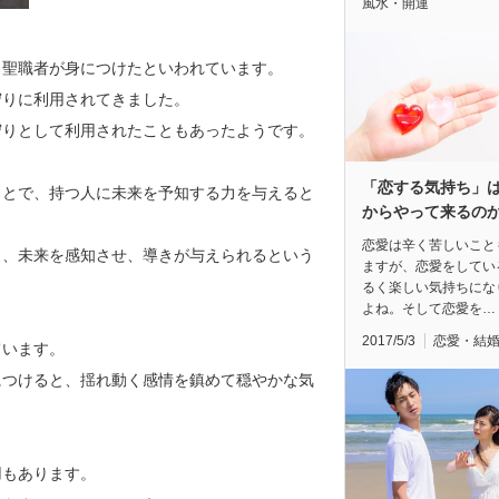
風水・開運
、聖職者が身につけたといわれています。
守りに利用されてきました。
守りとして利用されたこともあったようです。
「恋する気持ち」
ことで、持つ人に未来を予知する力を与えると
からやって来るの
恋愛は辛く苦しいこと
と、未来を感知させ、導きが与えられるという
ますが、恋愛をしてい
るく楽しい気持ちにな
よね。そして恋愛を…
2017/5/3
恋愛・結
ています。
につけると、揺れ動く感情を鎮めて穏やかな気
用もあります。