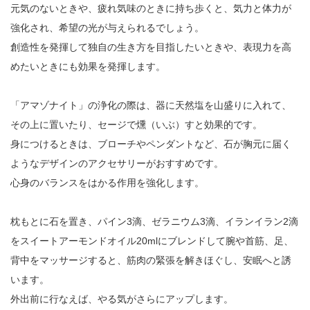
元気のないときや、疲れ気味のときに持ち歩くと、気力と体力が
強化され、希望の光が与えられるでしょう。
創造性を発揮して独自の生き方を目指したいときや、表現力を高
めたいときにも効果を発揮します。
「アマゾナイト」の浄化の際は、器に天然塩を山盛りに入れて、
その上に置いたり、セージで燻（いぶ）すと効果的です。
身につけるときは、ブローチやペンダントなど、石が胸元に届く
ようなデザインのアクセサリーがおすすめです。
心身のバランスをはかる作用を強化します。
枕もとに石を置き、パイン3滴、ゼラニウム3滴、イランイラン2滴
をスイートアーモンドオイル20mlにブレンドして腕や首筋、足、
背中をマッサージすると、筋肉の緊張を解きほぐし、安眠へと誘
います。
外出前に行なえば、やる気がさらにアップします。