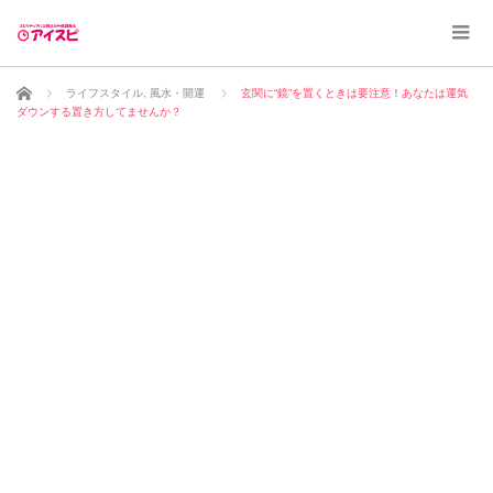
ホーム
ライフスタイル
,
風水・開運
玄関に“鏡”を置くときは要注意！あなたは運気
ダウンする置き方してませんか？