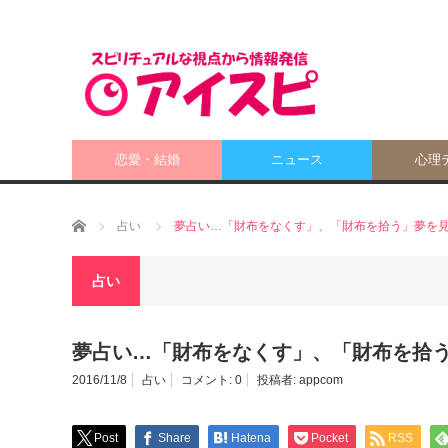
恋愛・結婚
ニュース
心理
ホーム
占い
夢占い…「財布をなくす」、「財布を拾う」夢を
占い
夢占い…「財布をなくす」、「財布を拾
2016/11/8
占い
コメント:
0
投稿者:
appcom
Post
Share
Hatena
Pocket
RSS