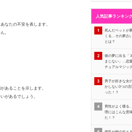
人気記事ランキン
るあなたの不安を表します。
死んだペットが
せん。
くる…その夢占
とは？
彼の夢に出る「
まじない」…恋
チュアルマジッ
男子が好きな女
かしない3つの言
開があることを示します。
った！？
会いがあるでしょう。
男性がよく喋る
理にはこんな意
た！？
彼氏が他の女と