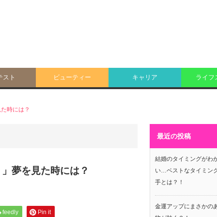
テスト
ビューティー
キャリア
ライフ
見た時には？
最近の投稿
結婚のタイミングがわ
う」夢を見た時には？
い…ベストなタイミン
手とは？！
金運アップにまさかの
feedly
Pin it