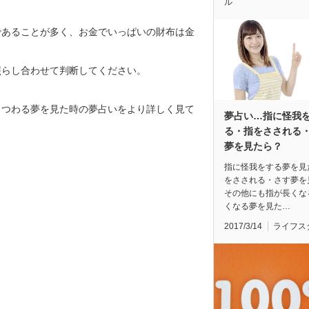
ル
であることが多く、お金でいっぱいの財布は金
照らし合わせて判断してください。
まつわる夢を見た時の夢占いをより詳しく見て
夢占い…指に怪我
る・指をさされる
夢を見たら？
指に怪我をする夢を見
をさされる・さす夢を
その他にも指が長くな
くなる夢を見た…
2017/3/14
ライフス