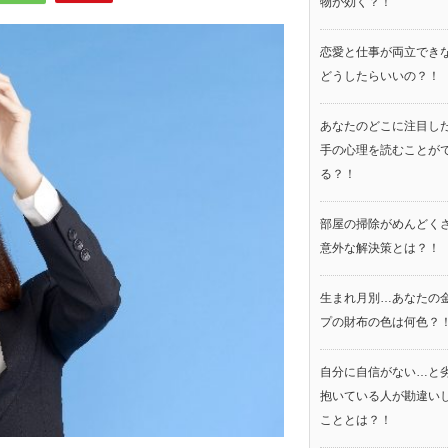
物が効く？！
恋愛と仕事が両立でき
どうしたらいいの？！
あなたのどこに注目し
手の心理を読むことが
る？！
部屋の掃除がめんどく
意外な解決策とは？！
生まれ月別…あなたの
プの財布の色は何色？
自分に自信がない…と
抱いている人が勘違い
こととは？！