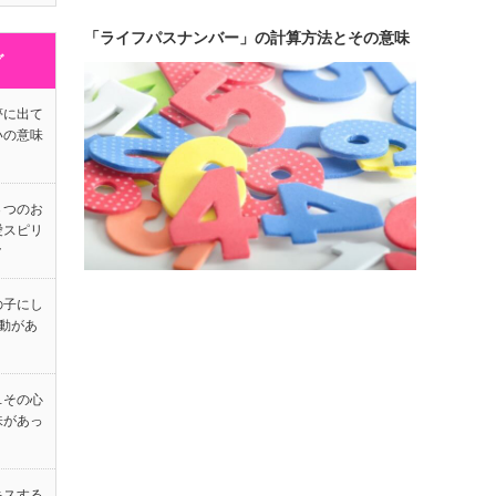
「ライフパスナンバー」の計算方法とその意味
グ
夢に出て
いの意味
３つのお
愛スピリ
ク
の子にし
動があ
…その心
味があっ
キスする