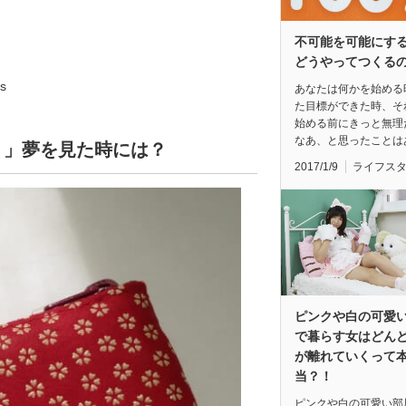
不可能を可能にす
どうやってつくる
s
あなたは何かを始める
た目標ができた時、そ
始める前にきっと無理
なあ、と思ったことは
う」夢を見た時には？
2017/1/9
ライフス
ピンクや白の可愛
で暮らす女はどん
が離れていくって
当？！
ピンクや白の可愛い部