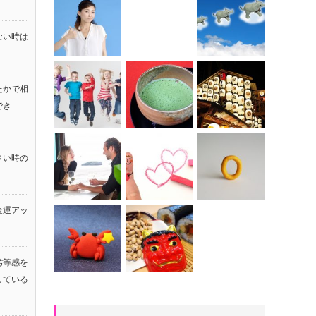
ない時は
たかで相
でき
さい時の
金運アッ
！
劣等感を
している