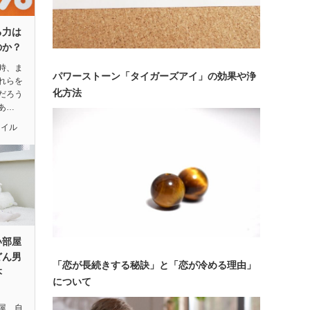
る力は
のか？
時、ま
パワーストーン「タイガーズアイ」の効果や浄
れらを
化方法
だろう
あ…
タイル
い部屋
どん男
「恋が長続きする秘訣」と「恋が冷める理由」
本
について
屋…自