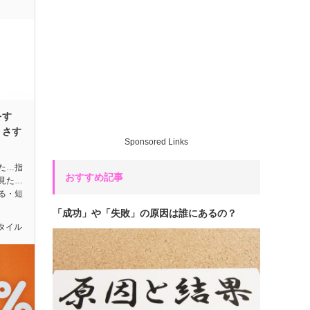
をす
・さす
Sponsored Links
た…指
おすすめ記事
見た…
る・短
「成功」や「失敗」の原因は誰にあるの？
タイル