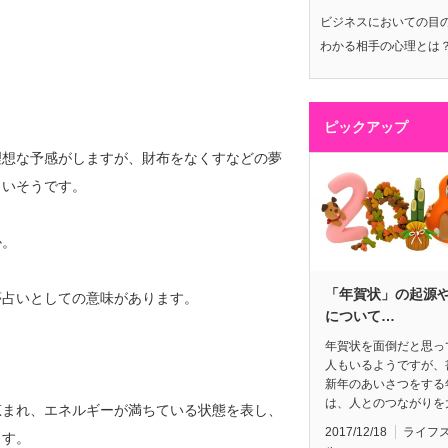
ビジネスにおいての目
わかる相手の心理とは
ピックアップ
理想な予感がしますが、財布をなくすなどの夢
まいそうです。
か。
「年賀状」の起源
夢占いとしての意味があります。
について…
年賀状を面倒だと思っ
人もいるようですが、
新年のあいさつをする
は、人とのつながりを
恵まれ、エネルギーが満ちている状態を表し、
2017/12/18
ライフ
ます。