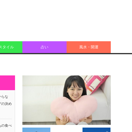
スタイル
占い
風水・開運
からな
グの決め
あの食べ