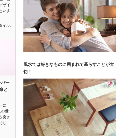
デザイ
思いま
タイル
,
風水では好きなものに囲まれて暮らすことが大
切！
ンバー
命と
ーに
この世
を突き
そし…