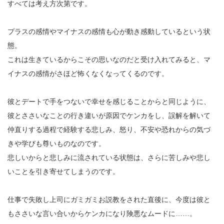
すべては考え方次第です。
プラスの感情やマイナスの感情も心が動き感動しているという状
態。
これは生きているからこその思いなのだと受け入れてみると、マ
イナスの感情がさほど怖くなくなってくるのです。
彼とデートで手をつないで幸せを感じることからと同じように、
彼とささいなことの行き違いが原因でケンカをし、誤解を解いて
仲直りする過程で経験する悲しみ、怒り、不安や恐れからの気づ
きや学びも尊いものなのです。
悲しいからと悲しみに流されている状態は、さらに苦しみや悲し
いことを引き寄せてしまうのです。
仕事で失敗し上司にガミガミお説教をされた直後に、今度は彼と
もささいな言い合いからケンカになり険悪なムードに……。