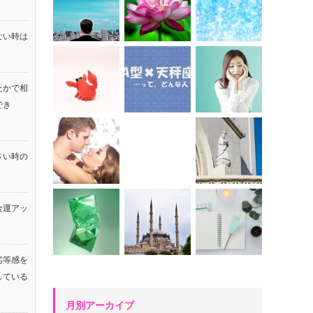
ない時は
たかで相
でき
さい時の
金運アッ
！
劣等感を
している
月別アーカイブ