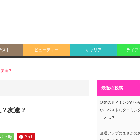
テスト
ビューティー
キャリア
ライフ
？友達？
最近の投稿
結婚のタイミングがわ
人？友達？
い…ベストなタイミン
手とは？！
金運アップにまさかの
feedly
Pin it