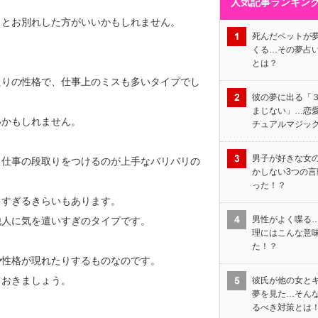
人気記事ランキン
さとお別れした方がいいかもしれません。
死んだペットが
くる…その夢占
とは？
たりの性格で、仕事上のミスも多いタイプでし
彼の夢に出る「
まじない」…恋
いかもしれません。
チュアルマジッ
男子が好きな女
、仕事の段取りをつけるのが上手なバリバリの
かしない3つの言
った！？
しすぎるきらいもあります。
男性がよく喋る
他人に気を遣いすぎのタイプです。
理にはこんな意
た！？
や性格が現れたりするものなのです。
ておきましょう。
彼氏が他の女と
夢を見た…そん
るべき対策とは