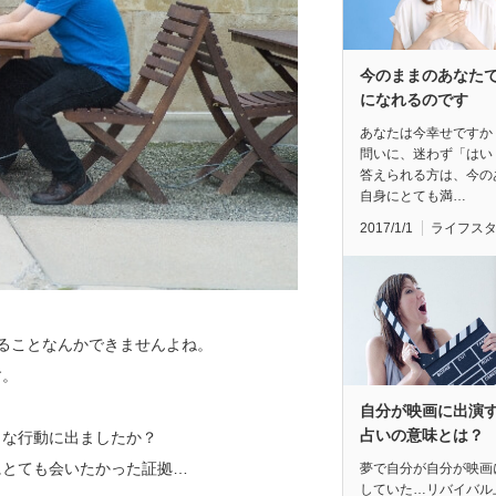
今のままのあなた
になれるのです
あなたは今幸せですか
問いに、迷わず「はい
答えられる方は、今の
自身にとても満…
2017/1/1
ライフス
ることなんかできませんよね。
す。
自分が映画に出演
占いの意味とは？
うな行動に出ましたか？
にとても会いたかった証拠…
夢で自分が自分が映画
していた…リバイバル