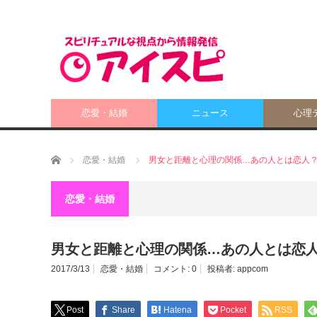
恋愛・結婚
ニュース
心理
ホーム
恋愛・結婚
男女と距離と心理の関係…あの人とは恋人
恋愛・結婚
男女と距離と心理の関係…あの人とは恋
2017/3/13
恋愛・結婚
コメント:
0
投稿者:
appcom
Post
Share
Hatena
Pocket
RSS