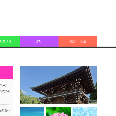
スタイル
占い
風水・開運
からな
グの決め
あの食べ