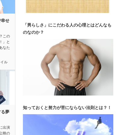
で幸せ
「男らしさ」にこだわる人の心理とはどんなも
のなのか？
？この
！」と
あなた
タイル
知っておくと努力が苦にならない法則とは？！
する夢
に出演
上映の