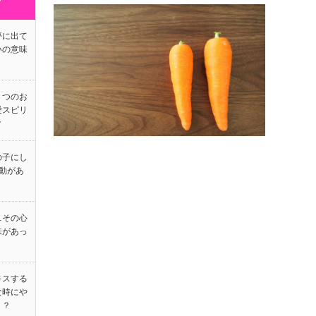
グ
夢に出て
いの意味
３つのお
愛スピリ
ク
の子にし
動があ
…その心
味があっ
キスする
な時にや
！？