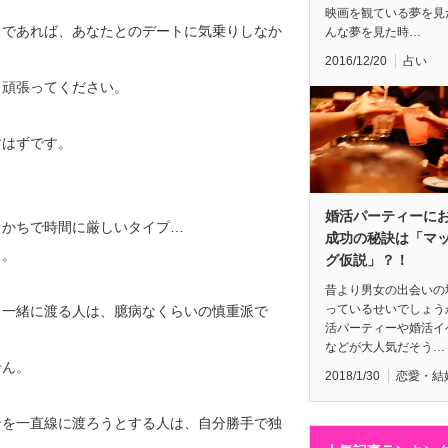
映画を観ている夢を見
うであれば、あなたとのデートに気乗りしなか
んな夢を見た時…
2016/12/20
占い
、頑張ってください。
すはずです。
婚活パーティーに
っかちで時間に厳しいタイプ…
成功の秘訣は「マ
う。
グ仮説」？！
昔より男女の出会いの
っているせいでしょう
ら一緒に渡る人は、臆病なくらいの慎重派で
活パーティーや婚活イ
などが大人気だそう…
せん。
2018/1/30
恋愛・結
ンを一直線に渡ろうとする人は、自分勝手で独