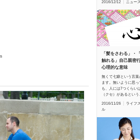
2016/12/12
ニュー
「髪をさわる」・
s
触れる」自己親密
心理的な意味
無くて七癖という言葉
ます。無いように思っ
も、人には7つくらい
（クセ）があるという
2016/11/26
ライフ
ル