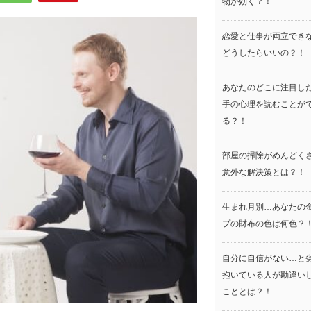
物が効く？！
恋愛と仕事が両立でき
どうしたらいいの？！
あなたのどこに注目し
手の心理を読むことが
る？！
部屋の掃除がめんどく
意外な解決策とは？！
生まれ月別…あなたの
プの財布の色は何色？
自分に自信がない…と
抱いている人が勘違い
こととは？！