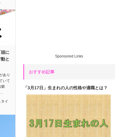
ス
「頭に
Sponsored Links
行動と
おすすめ記事
があり
ていて
は癖
「3月17日」生まれの人の性格や適職とは？
…
スタイ