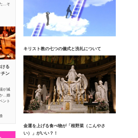
た…そ
キリスト教の七つの儀式と洗礼について
おける
ッチン
場が減
か…婚
ベント
婚
金運を上げる食べ物が「根野菜（こんやさ
い）」がいい？！