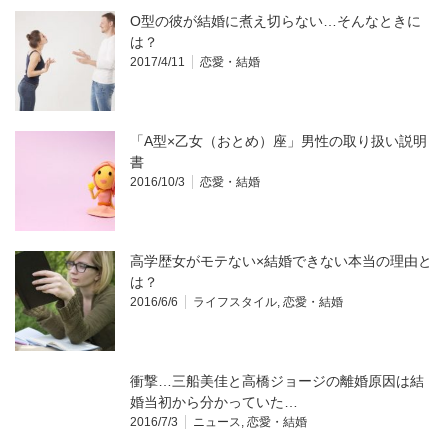
O型の彼が結婚に煮え切らない…そんなときに
は？
2017/4/11
恋愛・結婚
「A型×乙女（おとめ）座」男性の取り扱い説明
書
2016/10/3
恋愛・結婚
高学歴女がモテない×結婚できない本当の理由と
は？
2016/6/6
ライフスタイル
,
恋愛・結婚
衝撃…三船美佳と高橋ジョージの離婚原因は結
婚当初から分かっていた…
2016/7/3
ニュース
,
恋愛・結婚