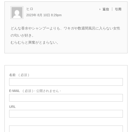
ヒロ
返信
引用
2023年 8月 10日 8:29pm
どんな香水やシャンプーよりも、ワキガや数週間風呂に入らない女性
の匂いが好き。
むらむらと興奮がとまらない。
名前
( 必須 )
E-MAIL
( 必須 ) - 公開されません -
URL