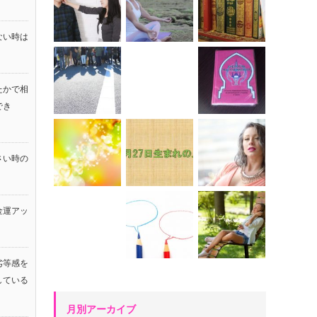
ない時は
たかで相
でき
さい時の
金運アッ
！
劣等感を
している
月別アーカイブ