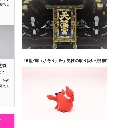
関係な
「B型×蠍（さそり）座」男性の取り扱い説明書
恋愛
は？！
、その
見えて
…
グ