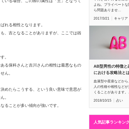
っている場合、この際の属性は「土」となって
よね。プライベートな
ら問題ありませ…
2017/3/21
キャリア
呼ばれる相性となります。
ても、吉となることがありますが、ここでは凶
です。
である保科さんと吉川さんの相性は最悪なもの
AB型男性の特徴と
における攻略法と
ません。
血液型や星座などから
人の性格や相性などが
と決めたらこうする、という良い意味で意思が
くることがあります。
せん。
2018/10/15
占い
になることが多い傾向が強いです。
人気記事ランキン