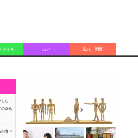
スタイル
占い
風水・開運
からな
グの決め
あの食べ