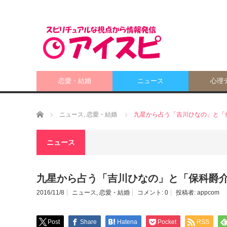
恋愛・結婚
ニュース
心理
ホーム
ニュース
,
恋愛・結婚
九星から占う「吉川ひなの」と「
ニュース
九星から占う「吉川ひなの」と「保科爵
2016/11/8
ニュース
,
恋愛・結婚
コメント:
0
投稿者:
appcom
Post
Share
Hatena
Pocket
RSS