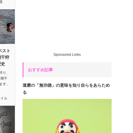
婚
ベスト
Sponsored Links
潮干狩
歴史
おすすめ記事
狩り、
や潮干
ます。
達磨の「無功徳」の意味を知り自らをあらため
る
タイル