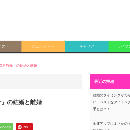
テスト
ビューティー
キャリア
ライフ
保科爵介」の結婚と離婚
最近の投稿
結婚のタイミングがわ
介」の結婚と離婚
い…ベストなタイミン
手とは？！
金運アップにまさかの
feedly
Pin it