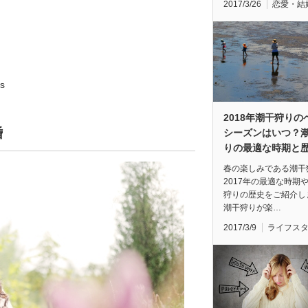
2017/3/26
恋愛・結
s
2018年潮干狩りの
婚
シーズンはいつ？
りの最適な時期と
春の楽しみである潮干
2017年の最適な時期
狩りの歴史をご紹介し
潮干狩りが楽…
2017/3/9
ライフス