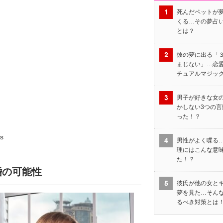
死んだペットが
くる…その夢占
とは？
彼の夢に出る「
まじない」…恋
チュアルマジッ
男子が好きな女
かしない3つの言
った！？
s
男性がよく喋る
理にはこんな意
た！？
婚の可能性
彼氏が他の女と
夢を見た…そん
るべき対策とは