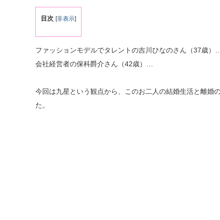
目次
[
非表示
]
ファッションモデルでタレントの吉川ひなのさん（37歳）
会社経営者の保科爵介さん（42歳）…
今回は九星という観点から、このお二人の結婚生活と離婚
た。