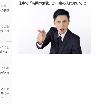
仕事で「時間の無駄」が口癖の人に対しては…
夢に出て
いの意味
３つのお
愛スピリ
ク
の子にし
動があ
…その心
味があっ
キスする
な時にや
！？