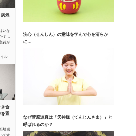
と病気
！
はいな
洗心（せんしん）の意味を学んで心を清らか
か？…
に…
負荷が
タイル
付き合
線を置
なぜ菅原道真は「天神様（てんじんさま）」と
呼ばれるのか？
距離感
いです