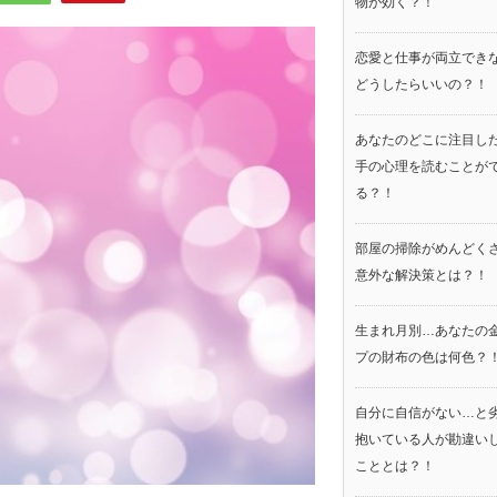
物が効く？！
恋愛と仕事が両立でき
どうしたらいいの？！
あなたのどこに注目し
手の心理を読むことが
る？！
部屋の掃除がめんどく
意外な解決策とは？！
生まれ月別…あなたの
プの財布の色は何色？
自分に自信がない…と
抱いている人が勘違い
こととは？！