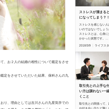
ストレスが溜まる
になってしまう？
ストレスを感じない人
いのではないでしょう
ストレスとは、心身に
かかった状態です。…
2018/3/9
ライフス
いて、お２人の結婚の相性について鑑定をさせ
で鑑定をさせていただいた結果、保科さんの九
取引先との上手な
い方は譲れない一
くこと
ており、理由としては吉川さんの九星気学での
取引先との関係って、
や付き合い方など難し