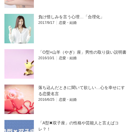
負け惜しみを言う心理…「合理化」
2017/9/17
恋愛・結婚
「O型×山羊（やぎ）座」男性の取り扱い説明書
2016/10/1
恋愛・結婚
落ち込んだときに聞いて欲しい…心を幸せにす
る恋愛名言
2016/6/25
恋愛・結婚
「A型✖双子座」の性格や芸能人と言えばコ
レ？！