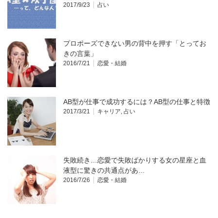
2017/9/23
占い
プロポーズできない男の背中を押す「とってお
きの言葉」
2016/7/21
恋愛・結婚
AB型が仕事で成功するには？AB型の仕事と特徴
2017/3/21
キャリア
,
占い
失敗続き…恋愛で失敗ばかりする女の星座と血
液型に驚きの共通点があ…
2016/7/26
恋愛・結婚