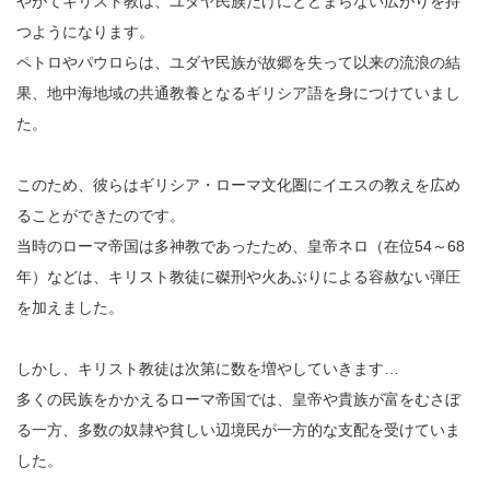
やがてキリスト教は、ユダヤ民族だけにとどまらない広がりを持
つようになります。
ペトロやパウロらは、ユダヤ民族が故郷を失って以来の流浪の結
果、地中海地域の共通教養となるギリシア語を身につけていまし
た。
このため、彼らはギリシア・ローマ文化圏にイエスの教えを広め
ることができたのです。
当時のローマ帝国は多神教であったため、皇帝ネロ（在位54～68
年）などは、キリスト教徒に磔刑や火あぶりによる容赦ない弾圧
を加えました。
しかし、キリスト教徒は次第に数を増やしていきます…
多くの民族をかかえるローマ帝国では、皇帝や貴族が富をむさぼ
る一方、多数の奴隷や貧しい辺境民が一方的な支配を受けていま
した。