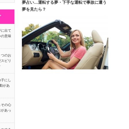
夢占い…運転する夢・下手な運転で事故に遭う
夢を見たら？
グ
夢に出て
いの意味
３つのお
愛スピリ
ク
の子にし
動があ
…その心
味があっ