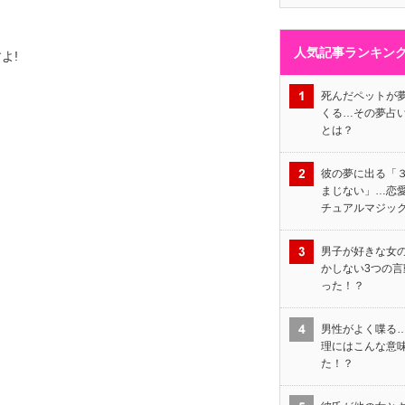
人気記事ランキン
よ!
死んだペットが
くる…その夢占
とは？
彼の夢に出る「
まじない」…恋
チュアルマジッ
男子が好きな女
かしない3つの言
った！？
男性がよく喋る
理にはこんな意
た！？