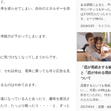
こと。
ある調査によると、平
思考を巡らせてしまい、自分のエネルギーを浪
中にパチンコをやった
は1720万人だったそ
す。ピーク時の1…
2018/1/25
ライフス
。
思考能力が下がってしまいます。
のに気づけなくなってしまうからです。
「恋が長続きする
が、それ以外は、電車に乗っても吊り広告を見
と「恋が冷める理
ついて
いるものはやめてみます。
恋愛するといつも長続
い....。片思いの時は
好きだったのに、付き
疎遠になっている人と会ったり、趣味を復活さ
だんだん冷め…
みたり、たっぷり眠ったり・・・・と、ずっと
2017/4/14
恋愛・結