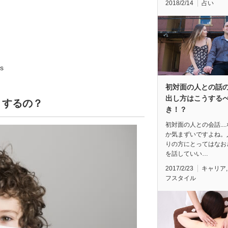
2018/2/14
占い
s
初対面の人との話
出し方はこうする
リするの？
き！？
初対面の人との会話...
か気まずいですよね。
りの方にとってはなお
を話していい…
2017/2/23
キャリア
フスタイル