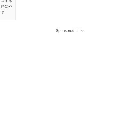
キスする
な時にや
！？
Sponsored Links