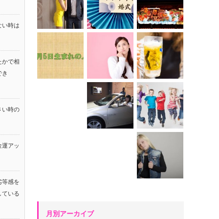
ない時は
たかで相
でき
さい時の
金運アッ
！
劣等感を
している
月別アーカイブ