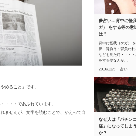
夢占い…背中に怪
ガ） をする等の意
は？
背中に怪我（ケガ） 
夢…背負う・背負われ
などを見た時・・・・
をする夢なんか…
2016/12/5
占い
をやめること」です。
字・・・・であふれています。
しれませんが、文字を読むことで、かえって自
なぜ人は「パチン
症」になってしま
か？