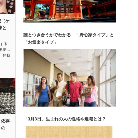
我（ケ
味と
誰とつき合うかでわかる…「野心家タイプ」と
「お気楽タイプ」
をする
る夢…
。怪我
「3月3日」生まれの人の性格や適職とは？
コ依存
うの