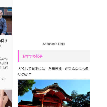
の切り
Sponsored Links
べ
おすすめ記事
.なかな
人見知
さら何
どうして日本には「八幡神社」がこんなにも多
いのか？
,
ライ