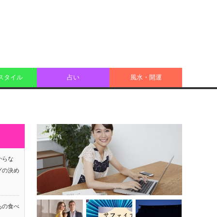
スタイル
占い
風水・開運
からな
グの決め
あの食べ