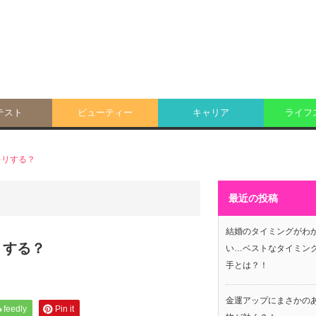
テスト
ビューティー
キャリア
ライフ
キリする？
最近の投稿
結婚のタイミングがわ
リする？
い…ベストなタイミン
手とは？！
金運アップにまさかの
feedly
Pin it