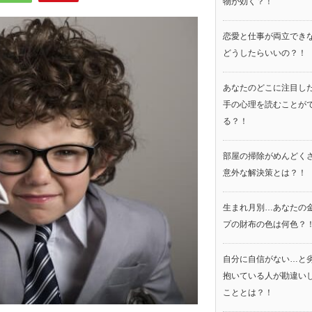
物が効く？！
恋愛と仕事が両立でき
どうしたらいいの？！
あなたのどこに注目し
手の心理を読むことが
る？！
部屋の掃除がめんどく
意外な解決策とは？！
生まれ月別…あなたの
プの財布の色は何色？
自分に自信がない…と
抱いている人が勘違い
こととは？！