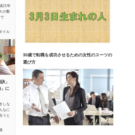
成21年
人の数
うで
タイル
30歳で転職を成功させるための女性のスーツの
選び方
秘訣」
由」に
きしな
あんなに
合うと
婚