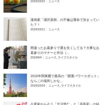
2016/10/15
ニュース
漫画家「浦沢直樹」の不倫は運命で決まってい
た？！
2016/10/11
ニュース
間違ったお墓参りで運を失くしてる？大事なお
墓参りのマナーと作法（…
2016/6/4
ニュース
,
ライフスタイル
2016年関東圏で最高の「開運パワースポット」
ならこの場所しかな…
2016/10/24
ニュース
,
ライフスタイル
占星術から占う「北川悠仁」と「高島彩」の結