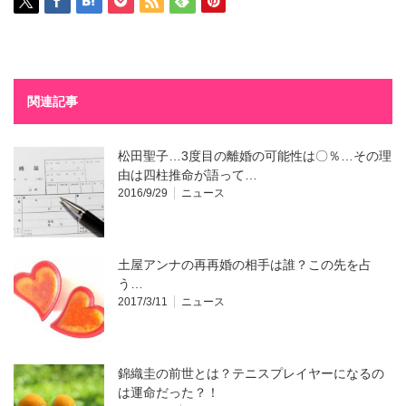
関連記事
松田聖子…3度目の離婚の可能性は〇％…その理
由は四柱推命が語って…
2016/9/29
ニュース
土屋アンナの再再婚の相手は誰？この先を占
う…
2017/3/11
ニュース
錦織圭の前世とは？テニスプレイヤーになるの
は運命だった？！