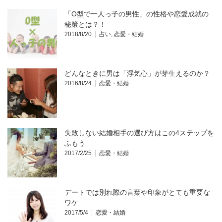
「O型で一人っ子の男性」の性格や恋愛成就の
秘策とは？！
2018/8/20
占い
,
恋愛・結婚
どんなときに男は「浮気心」が芽生えるのか？
2016/8/24
恋愛・結婚
失敗しない結婚相手の選び方はこの4ステップを
ふもう
2017/2/25
恋愛・結婚
デートでは別れ際の言葉や印象がとても重要な
ワケ
2017/5/4
恋愛・結婚