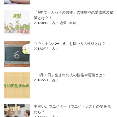
「A型で一人っ子の男性」の性格や恋愛成就の秘
策とは？！
2018/8/18
占い
,
恋愛・結婚
ソウルナンバー「6」を持つ人の性格とは？
2018/2/22
占い
「3月30日」生まれの人の性格や適職とは？
2018/5/21
占い
夢占い…ウエイター（ウエイトレス）の夢を見
たら？
2017/4/30
占い