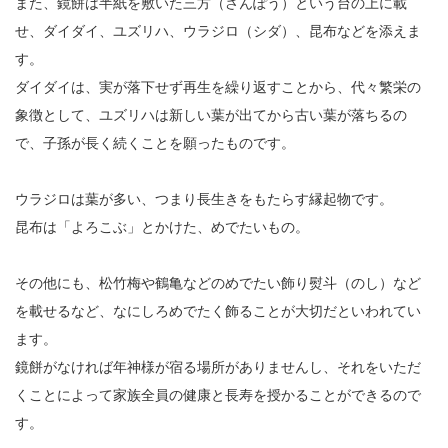
また、鏡餅は半紙を敷いた三方（さんぽう）という台の上に載
せ、ダイダイ、ユズリハ、ウラジロ（シダ）、昆布などを添えま
す。
ダイダイは、実が落下せず再生を繰り返すことから、代々繁栄の
象徴として、ユズリハは新しい葉が出てから古い葉が落ちるの
で、子孫が長く続くことを願ったものです。
ウラジロは葉が多い、つまり長生きをもたらす縁起物です。
昆布は「よろこぶ」とかけた、めでたいもの。
その他にも、松竹梅や鶴亀などのめでたい飾り熨斗（のし）など
を載せるなど、なにしろめでたく飾ることが大切だといわれてい
ます。
鏡餅がなければ年神様が宿る場所がありませんし、それをいただ
くことによって家族全員の健康と長寿を授かることができるので
す。