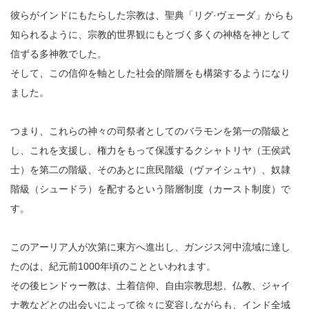
彼らがインドにもたらした宗教は、聖典「リグ·ヴェーダ」からも
知られるように、宗教的世界観にもとづく多くの神格を神として
信ずる多神教でした。
そして、この信仰を軸とした社会的階層をも構築するようになり
ました。
つまり、これらの神々の司祭者としてのバラモンを第一の階級と
し、これを支援し、権力をもって保護するクシャトリヤ（王侯武
士）を第二の階級、そのあとに庶民階級（ヴァイシュヤ）、奴隷
階級（シュードラ）を配するという階層制度（カースト制度）で
す。
このアーリア人が次第に東方へ進出し、ガンジス河中流域に達し
たのは、紀元前1000年頃のことといわれます。
その後ヒンドゥー教は、土着信仰、自由宗教思想、仏教、ジャイ
ナ教などとの出会いによって徐々に変容しながらも、インド全域