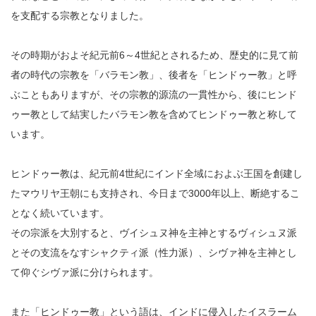
を支配する宗教となりました。
その時期がおよそ紀元前6～4世紀とされるため、歴史的に見て前
者の時代の宗教を「バラモン教」、後者を「ヒンドゥー教」と呼
ぶこともありますが、その宗教的源流の一貫性から、後にヒンド
ゥー教として結実したバラモン教を含めてヒンドゥー教と称して
います。
ヒンドゥー教は、紀元前4世紀にインド全域におよぶ王国を創建し
たマウリヤ王朝にも支持され、今日まで3000年以上、断絶するこ
となく続いています。
その宗派を大別すると、ヴイシュヌ神を主神とするヴィシュヌ派
とその支流をなすシャクティ派（性力派）、シヴァ神を主神とし
て仰ぐシヴァ派に分けられます。
また「ヒンドゥー教」という語は、インドに侵入したイスラーム