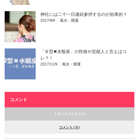
神社には二十一日連続参拝するのが効果的？
2017/9/6
風水・開運
「Ｂ型✖水瓶座」の性格や芸能人と言えばコ
レ？！
2017/11/9
風水・開運
コメント
トラックバック ( 0 )
コメント ( 0 )