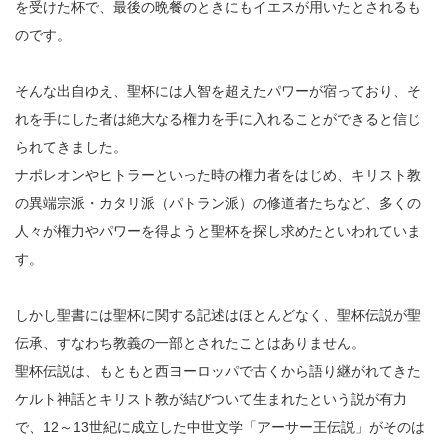
を受けた杯で、最後の晩餐のときにもイエスが用いたとされるも
のです。
そんな出自ゆえ、聖杯には人智を超えたパワーが宿っており、そ
れを手にした者は絶大なる権力を手に入れることができると信じ
られてきました。
ナポレオンやヒトラーといった時の権力者をはじめ、キリスト教
の異端宗派・カタリ派（パトラン派）の修道者たちなど、多くの
人々が権力やパワーを得ようと聖杯を探し求めたといわれていま
す。
しかし聖書には聖杯に関する記述はほとんどなく、聖杯伝説が聖
伝承、すなわち教義の一部とされたことはありません。
聖杯伝説は、もともと西ヨーロッパで古くから語り継がれてきた
ケルト神話とキリスト教が結びついて生まれたという説が有力
で、12～13世紀に成立した中世文学「アーサー王伝説」がそのは