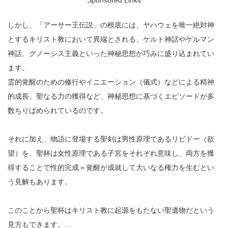
Sponsored Links
しかし、「アーサー王伝説」の根底には、ヤハウェを唯一絶対神
とするキリスト教において異端とされる、ケルト神話やゲルマン
神話、グノーシス主義といった神秘思想が巧みに盛り込まれてい
ます。
霊的覚醒のための修行やイニエーション（儀式）などによる精神
的成長、聖なる力の獲得など、神秘思想に基づくエピソードが多
数ちりばめられているのです。
それに加え、物語に登場する聖剣は男性原理であるリビドー（欲
望）を、聖杯は女性原理である子宮をそれぞれ意味し、両方を獲
得することで性的完成＝覚醒が成就して大いなる権力を生むとい
う見解もあります。
このことから聖杯はキリスト教に起源をもたない聖遺物だという
見方もできます。…