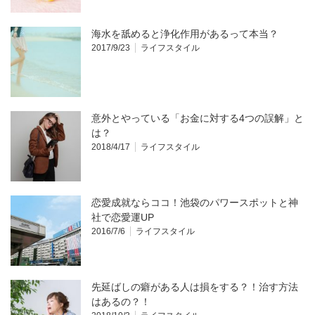
海水を舐めると浄化作用があるって本当？
2017/9/23
ライフスタイル
意外とやっている「お金に対する4つの誤解」と
は？
2018/4/17
ライフスタイル
恋愛成就ならココ！池袋のパワースポットと神
社で恋愛運UP
2016/7/6
ライフスタイル
先延ばしの癖がある人は損をする？！治す方法
はあるの？！