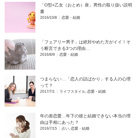
「O型×乙女（おとめ）座」男性の取り扱い説明
書
2016/10/8
恋愛・結婚
「フェアリー男子」は絶対やめた方がイイ！そ
う断言できる3つの理由…
2016/8/9
恋愛・結婚
つまらない…「恋人の話ばかり」する人の心理
って？
2017/7/1
ライフスタイル
,
恋愛・結婚
年の差恋愛…年下の彼と結婚できない本当の理
由は手相にあった？
2016/7/15
占い
,
恋愛・結婚