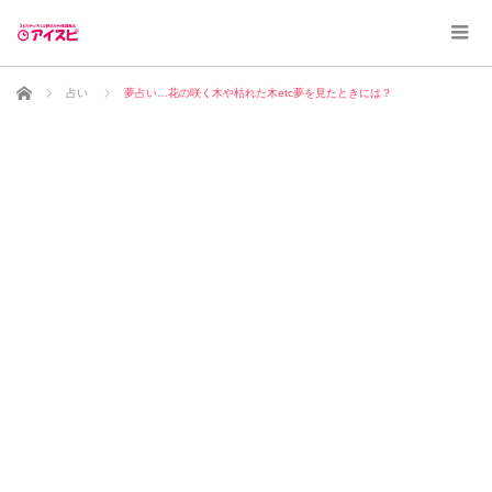
ホーム
占い
夢占い…花の咲く木や枯れた木etc夢を見たときには？